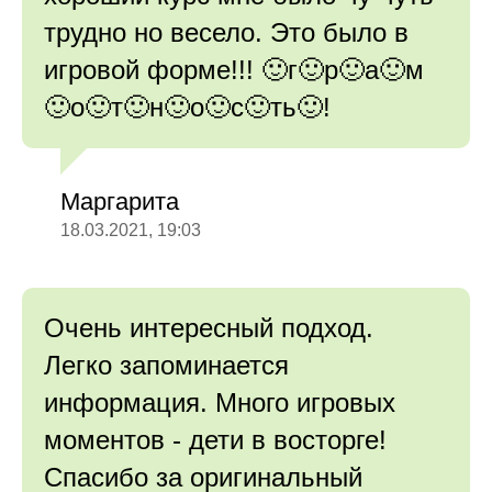
трудно но весело. Это было в
игровой форме!!! 🙂г🙂р🙂а🙂м
🙂о🙂т🙂н🙂о🙂с🙂ть🙂!
Маргарита
18.03.2021, 19:03
Очень интересный подход.
Легко запоминается
информация. Много игровых
моментов - дети в восторге!
Спасибо за оригинальный